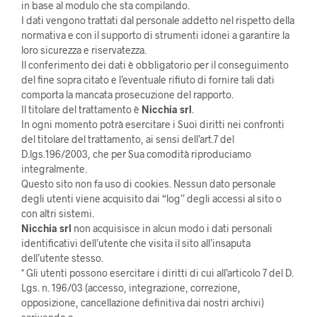
in base al modulo che sta compilando.
I dati vengono trattati dal personale addetto nel rispetto della
normativa e con il supporto di strumenti idonei a garantire la
loro sicurezza e riservatezza.
Il conferimento dei dati è obbligatorio per il conseguimento
del fine sopra citato e l’eventuale rifiuto di fornire tali dati
comporta la mancata prosecuzione del rapporto.
Il titolare del trattamento è
Nicchia srl
.
In ogni momento potrà esercitare i Suoi diritti nei confronti
del titolare del trattamento, ai sensi dell’art.7 del
D.lgs.196/2003, che per Sua comodità riproduciamo
integralmente.
Questo sito non fa uso di cookies. Nessun dato personale
degli utenti viene acquisito dai “log” degli accessi al sito o
con altri sistemi.
Nicchia srl
non acquisisce in alcun modo i dati personali
identificativi dell’utente che visita il sito all’insaputa
dell’utente stesso.
* Gli utenti possono esercitare i diritti di cui all’articolo 7 del D.
Lgs. n. 196/03 (accesso, integrazione, correzione,
opposizione, cancellazione definitiva dai nostri archivi)