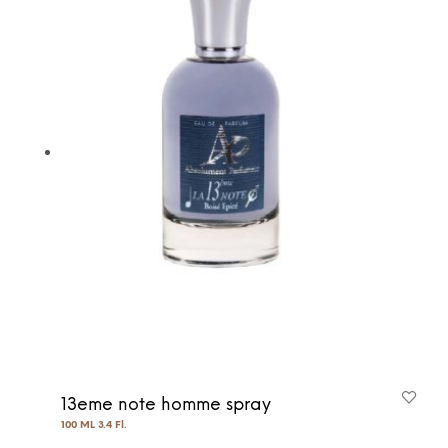
13eme note homme spray
100 ML 3.4 Fl.